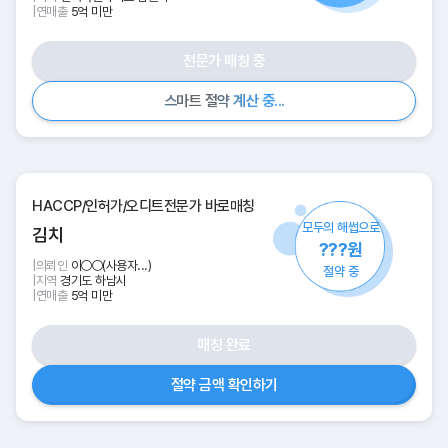
|
연매출
5억 미만
전문가 매칭 중
.
.
중
.
산
스
계
마
트
약
절
HACCP/인허가/오디트전문가 바로매칭
모두의 해썹으로
김치
???원
|
의뢰인
이○○(사용자...)
절약 중
|
지역
경기도 하남시
|
연매출
5억 미만
매칭 완료
절약 금액 확인하기