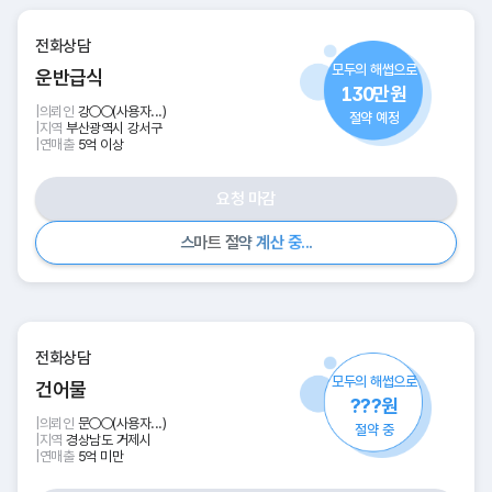
전화상담
모두의 해썹으로
운반급식
130만원
|
의뢰인
강○○(사용자...)
절약 예정
|
지역
부산광역시 강서구
|
연매출
5억 이상
요청 마감
.
.
중
.
산
스
계
마
트
약
절
전화상담
모두의 해썹으로
건어물
???원
|
의뢰인
문○○(사용자...)
절약 중
|
지역
경상남도 거제시
|
연매출
5억 미만