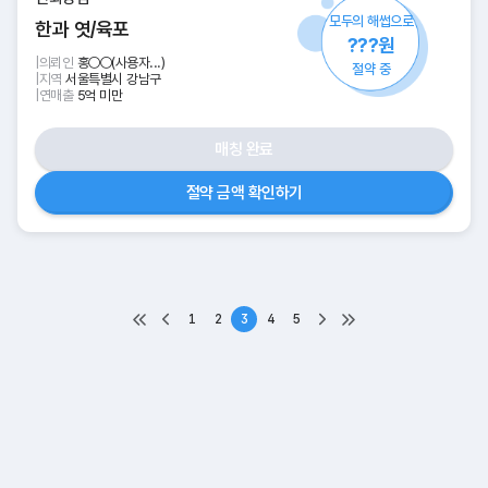
모두의 해썹으로
한과 엿/육포
???원
|
의뢰인
홍○○(사용자...)
절약 중
|
지역
서울특별시 강남구
|
연매출
5억 미만
매칭 완료
절약 금액 확인하기
1
2
3
4
5