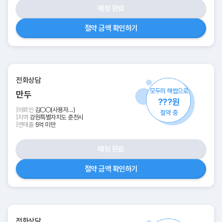
매칭 완료
절약 금액 확인하기
전화상담
모두의 해썹으로
만두
???원
|
의뢰인
김○○(사용자...)
절약 중
|
지역
강원특별자치도 춘천시
|
연매출
5억 미만
매칭 완료
절약 금액 확인하기
전화상담