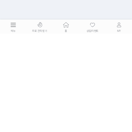
메뉴
무료 견적 받기
홈
상담/이벤트
MY
(주)모두코퍼레이션
대표자 : 이경록, 최우열
개인정보관리책임자 : 이경록
사업자등록번호 : 360-81-02796
통신판매업신고 : 2023-서울금천-2608
전화번호 : 1588-0478
이메일 : help_koras@thekoras.com
주소 : 서울특별시 금천구 가산디지털1로 83, 2층 204-40호
(주)모두코퍼레이션은 통신판매중개업자입니다.
© 2025 MODOOHACCP Co Ltd. All Rights Reserved