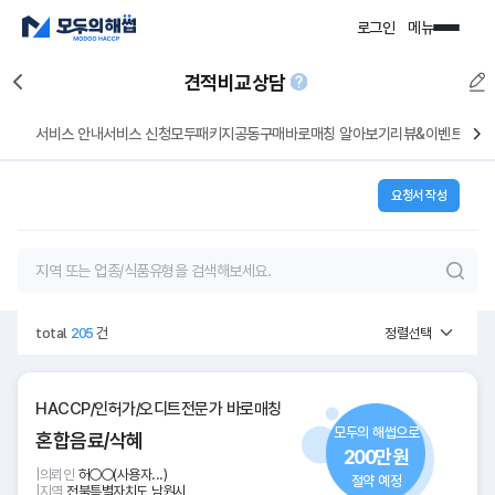
로그인
메뉴
서비스 안내
서비스 신청
모두패키지
공동구매
바로매칭 알아보기
리뷰&이벤트
요청서 작성
total
205
건
정렬선택
HACCP/인허가/오디트전문가 바로매칭
모두의 해썹으로
혼합음료/삭혜
200만원
|
의뢰인
허○○(사용자...)
절약 예정
|
지역
전북특별자치도 남원시