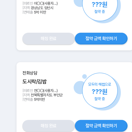
???원
|
의뢰인
이○○(사용자...)
|
지역
경상남도 양산시
절약 중
|
연매출
5억 미만
매칭 완료
절약 금액 확인하기
전화상담
도시락/김밥
모두의 해썹으로
???원
|
의뢰인
전○○(사용자...)
|
지역
전북특별자치도 부안군
절약 중
|
연매출
5억미만
매칭 완료
절약 금액 확인하기