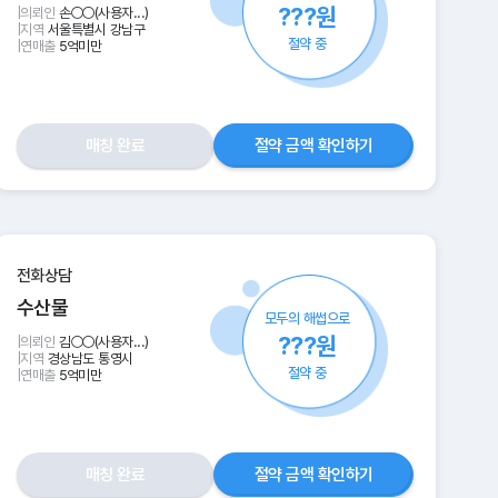
???원
|
의뢰인
손○○(사용자...)
|
지역
서울특별시 강남구
절약 중
|
연매출
5억미만
매칭 완료
절약 금액 확인하기
전화상담
수산물
모두의 해썹으로
???원
|
의뢰인
김○○(사용자...)
|
지역
경상남도 통영시
절약 중
|
연매출
5억미만
매칭 완료
절약 금액 확인하기