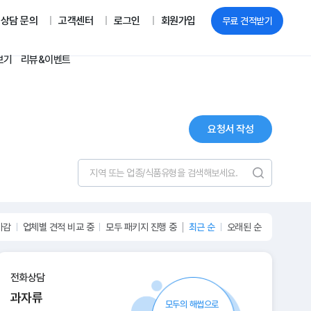
상담 문의
고객센터
로그인
회원가입
무료 견적받기
보기
리뷰&이벤트
요청서 작성
마감
업체별 견적 비교 중
모두 패키지 진행 중
최근 순
오래된 순
전화상담
과자류
모두의 해썹으로