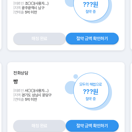
???원
|
의뢰인
조○○(사용자...)
|
지역
광주광역시 남구
절약 중
|
연매출
5억 미만
매칭 완료
절약 금액 확인하기
전화상담
빵
모두의 해썹으로
???원
|
의뢰인
서○○(사용자...)
|
지역
경기도 성남시 분당구
절약 중
|
연매출
5억 미만
매칭 완료
절약 금액 확인하기